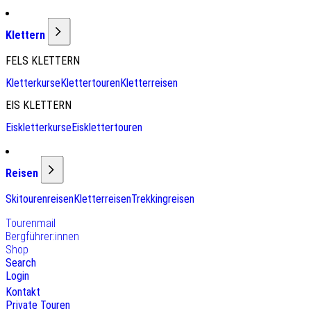
Klettern
FELS KLETTERN
Kletterkurse
Klettertouren
Kletterreisen
EIS KLETTERN
Eiskletterkurse
Eisklettertouren
Reisen
Skitourenreisen
Kletterreisen
Trekkingreisen
Tourenmail
Bergführer:innen
Shop
Search
Login
Kontakt
Private Touren