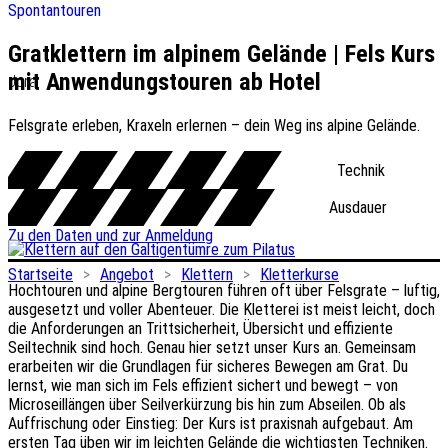
Spontantouren
Gratklettern im alpinem Gelände | Fels Kurs
mit Anwendungstouren ab Hotel
Jura
Felsgrate erleben, Kraxeln erlernen – dein Weg ins alpine Gelände.
Technik
Ausdauer
Zu den Daten und zur Anmeldung
Startseite
>
Angebot
>
Klettern
>
Kletterkurse
Hochtouren und alpine Bergtouren führen oft über Felsgrate – luftig,
ausgesetzt und voller Abenteuer. Die Kletterei ist meist leicht, doch
die Anforderungen an Tritt­sicherheit, Übersicht und effiziente
Seiltechnik sind hoch. Genau hier setzt unser Kurs an. Gemeinsam
erarbeiten wir die Grundlagen für sicheres Bewegen am Grat. Du
lernst, wie man sich im Fels effizient sichert und bewegt – von
Microseillängen über Seilverkürzung bis hin zum Abseilen. Ob als
Auffrischung oder Einstieg: Der Kurs ist praxisnah aufgebaut. Am
ersten Tag üben wir im leichten Gelände die wichtigsten Techniken.